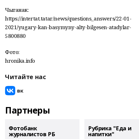
Чыганак:
https://intertat.tatar/news/questions_answers/22-01-
2021/yugary-kan-basymyny-alty-bilgesen-atadylar-
5800880
Фото:
hronika.info
Читайте нас
Партнеры
Фотобанк
Рубрика "Еда и
журналистов РБ
напитки"