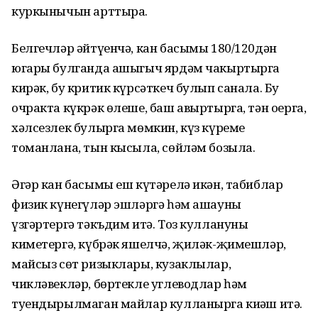
куркынычын арттыра.
Белгечләр әйтүенчә, кан басымы 180/120дән
югары булганда ашыгыч ярдәм чакыртырга
кирәк, бу критик күрсәткеч булып санала. Бу
очракта күкрәк өлеше, баш авыртырга, тән оерга,
хәлсезлек булырга мөмкин, күз күреме
томанлана, тын кысыла, сөйләм бозыла.
Әгәр кан басымы еш күтәрелә икән, табиблар
физик күнегүләр эшләргә һәм ашауны
үзгәртергә тәкъдим итә. Тоз куллануны
киметергә, күбрәк яшелчә, җиләк-җимешләр,
майсыз сөт ризыклары, кузаклылар,
чикләвекләр, бөртекле углеводлар һәм
туендырылмаган майлар кулланырга киңәш итә.