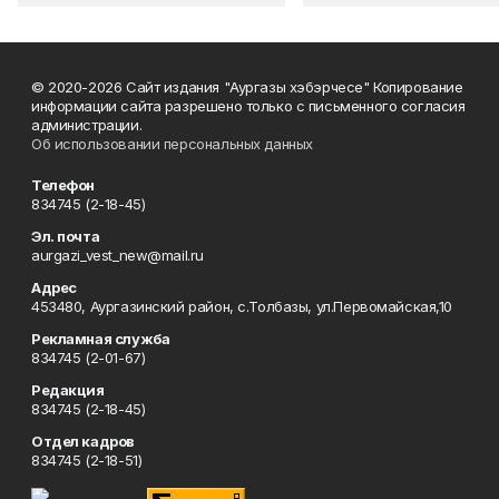
© 2020-2026 Сайт издания "Аургазы хэбэрчесе" Копирование
информации сайта разрешено только с письменного согласия
администрации.
Об использовании персональных данных
Телефон
834745 (2-18-45)
Эл. почта
aurgazi_vest_new@mail.ru
Адрес
453480, Аургазинский район, с.Толбазы, ул.Первомайская,10
Рекламная служба
834745 (2-01-67)
Редакция
834745 (2-18-45)
Отдел кадров
834745 (2-18-51)