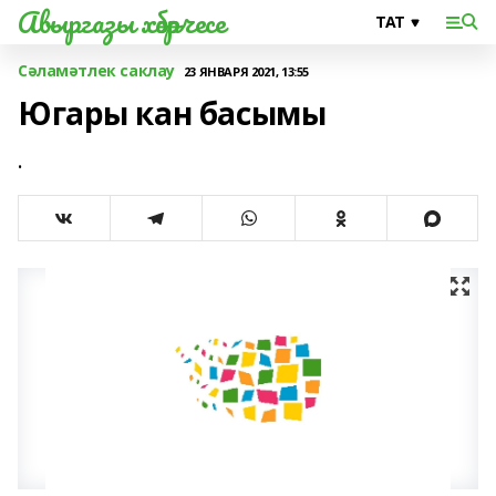
Авыргазы хәбәрчесе
Сәламәтлек саклау
23 ЯНВАРЯ 2021, 13:55
Югары кан басымы
.