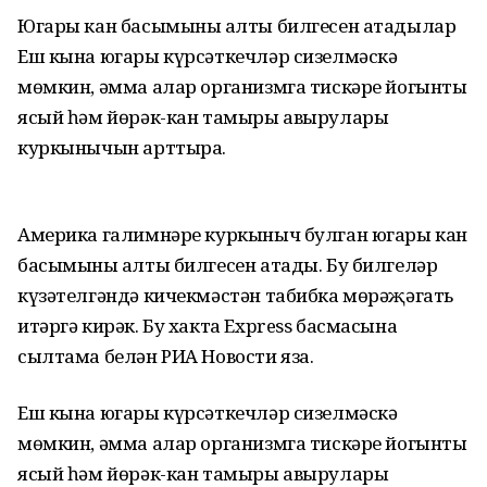
Югары кан басымының алты билгесен атадылар
Еш кына югары күрсәткечләр сизелмәскә
мөмкин, әмма алар организмга тискәре йогынты
ясый һәм йөрәк-кан тамыры авырулары
куркынычын арттыра.
Америка галимнәре куркыныч булган югары кан
басымының алты билгесен атады. Бу билгеләр
күзәтелгәндә кичекмәстән табибка мөрәҗәгать
итәргә кирәк. Бу хакта Express басмасына
сылтама белән РИА Новости яза.
Еш кына югары күрсәткечләр сизелмәскә
мөмкин, әмма алар организмга тискәре йогынты
ясый һәм йөрәк-кан тамыры авырулары