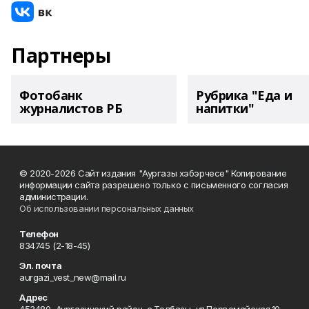
Партнеры
Фотобанк
Рубрика "Еда и
журналистов РБ
напитки"
© 2020-2026 Сайт издания "Аургазы хэбэрчесе" Копирование
информации сайта разрешено только с письменного согласия
администрации.
Об использовании персональных данных
Телефон
834745 (2-18-45)
Эл. почта
aurgazi_vest_new@mail.ru
Адрес