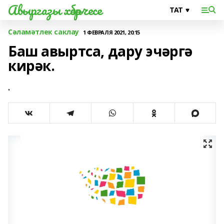
Авыргазы хәбәрчесе
Сәламәтлек саклау
1 ФЕВРАЛЯ 2021, 20:15
Баш авыртса, дару эчәргә
кирәк.
.