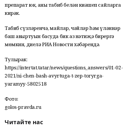
препарат юк, аны табиб белән киңәшеп сайларга
кирәк.
Табиб сүзләренчә, майлар, чәйләр һәм үләннәр
баш авыртуын басуда бик аз нәтиҗә бирергә
мөмкин, диелә РИА Новости хәбәрендә.
Тулырак:
https://intertat.tatar/news/questions_answers/01-02-
2021/ni-chen-bash-avyrtuga-t-zep-toryrga-
yaramyy-5802518
Фото:
golos-pravda.ru
Читайте нас