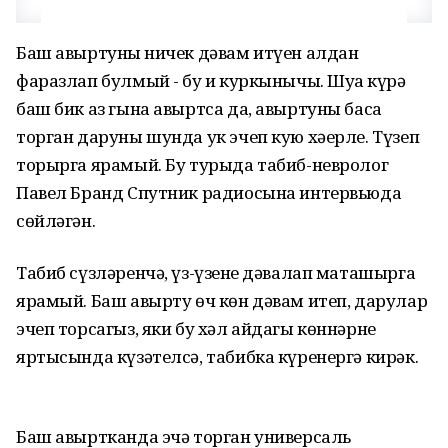
Баш авыртуның ничек дәвам итүен алдан
фаразлап булмый - бу иң куркынычы. Шуңа күрә
баш бик аз гына авыртса да, авыртуны баса
торган даруны шунда ук эчеп кую хәерле. Түзеп
торырга ярамый. Бу турыда табиб-невролог
Павел Бранд Спутник радиосына интервьюда
сөйләгән.
Табиб сүзләренчә, үз-үзеңне дәвалап маташырга
ярамый. Баш авырту өч көн дәвам итеп, дарулар
эчеп торсагыз, яки бу хәл айдагы көннәрнең
яртысында күзәтелсә, табибка күренергә кирәк.
Баш авыртканда эчә торган универсаль