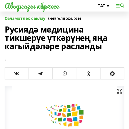
Авыргазы хәбәрчесе
Сәламәтлек саклау
5 ФЕВРАЛЯ 2021, 09:14
Русиядә медицина
тикшерүе үткәрүнең яңа
кагыйдәләре расланды
.