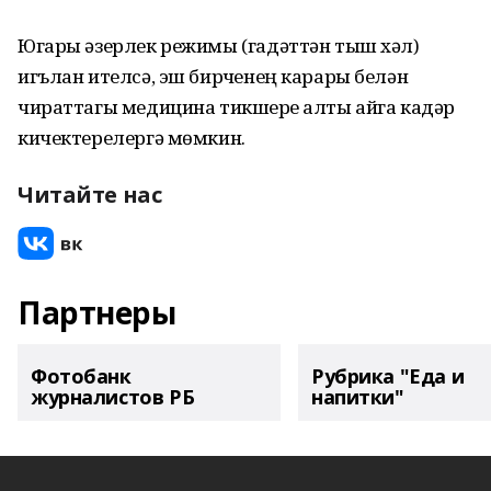
Югары әзерлек режимы (гадәттән тыш хәл)
игълан ителсә, эш бирүченең карары белән
чираттагы медицина тикшерүе алты айга кадәр
кичектерелергә мөмкин.
Читайте нас
Партнеры
Фотобанк
Рубрика "Еда и
журналистов РБ
напитки"