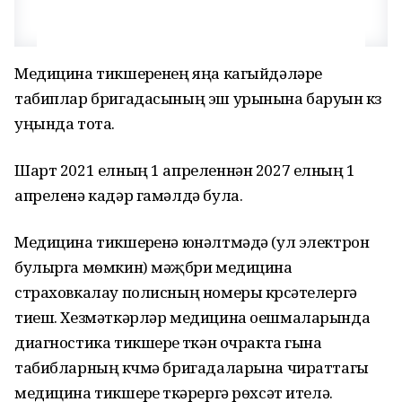
Медицина тикшерүенең яңа кагыйдәләре
табиплар бригадасының эш урынына баруын күз
уңында тота.
Шарт 2021 елның 1 апреленнән 2027 елның 1
апреленә кадәр гамәлдә була.
Медицина тикшерүенә юнәлтмәдә (ул электрон
булырга мөмкин) мәҗбүри медицина
страховкалау полисның номеры күрсәтелергә
тиеш. Хезмәткәрләр медицина оешмаларында
диагностика тикшерүе үткән очракта гына
табибларның күчмә бригадаларына чираттагы
медицина тикшерүе үткәрергә рөхсәт ителә.