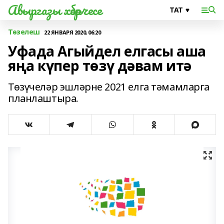
Авыргазы хәбәрчесе
Төзелеш
22 ЯНВАРЯ 2020, 06:20
Уфада Агыйдел елгасы аша
яңа күпер төзү дәвам итә
Төзүчеләр эшләрне 2021 елга тәмамларга
планлаштыра.