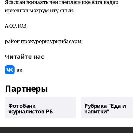
Ясалган җинаять өчен гаеплегә ике елга кадәр
иркеннән мәхрүм итү яный.
А.ОРЛОВ,
район прокуроры урынбасары.
Читайте нас
Партнеры
Фотобанк
Рубрика "Еда и
журналистов РБ
напитки"