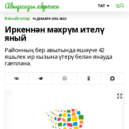
Авыргазы хәбәрчесе
Вакыйгалар
14 ДЕКАБРЯ 2018, 06:53
Иркеннән мәхрүм ителү
яный
Районның бер авылында яшәүче 42
яшьлек ир кызына үтерү белән янауда
гаепләнә.