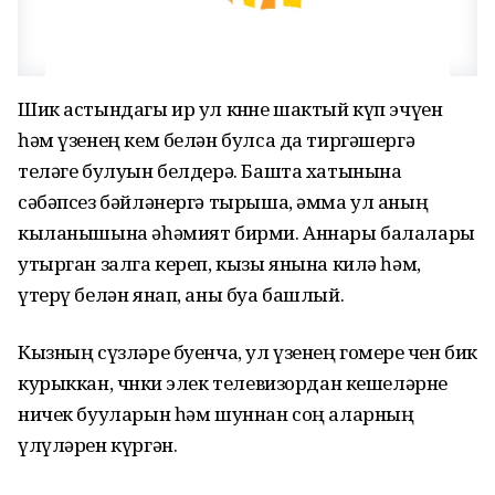
Шик астындагы ир ул көнне шактый күп эчүен
һәм үзенең кем белән булса да тиргәшергә
теләге булуын белдерә. Башта хатынына
сәбәпсез бәйләнергә тырыша, әмма ул аның
кыланышына әһәмият бирми. Аннары балалары
утырган залга кереп, кызы янына килә һәм,
үтерү белән янап, аны буа башлый.
Кызның сүзләре буенча, ул үзенең гомере өчен бик
курыккан, чөнки элек телевизордан кешеләрне
ничек бууларын һәм шуннан соң аларның
үлүләрен күргән.