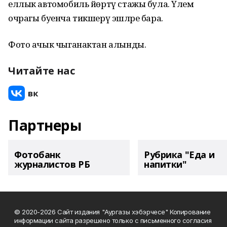
еллык автомобиль йөртү стажы була. Үлем
очрагы буенча тикшерү эшләре бара.
Фото ачык чыганактан алынды.
Читайте нас
Партнеры
Фотобанк
Рубрика "Еда и
журналистов РБ
напитки"
© 2020-2026 Сайт издания "Аургазы хэбэрчесе" Копирование
информации сайта разрешено только с письменного согласия