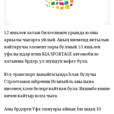
52 яшьлек хатын билгеләнмәгән урында юлны
аркылы чыгарга уйлый. Аның киемендә яктылык
кайтаручы элементлары булмый. 51 яшьлек
уфалы идарә иткән KIA SPORTAGE автомобиле
хатынны бәрдерә, ул шундук вафат була.
Юл-транспорт вакыйгасында һәлак булучы
Стәрлетамак шәһәреннән Исмәгыйль авылына
әнисенең хәлен белергә кайткан була. Якшәмбе көнне
кичен кайтыр юлга чыга.
Аны бәрдергән Уфа эшкуары айнык һәм аның 10