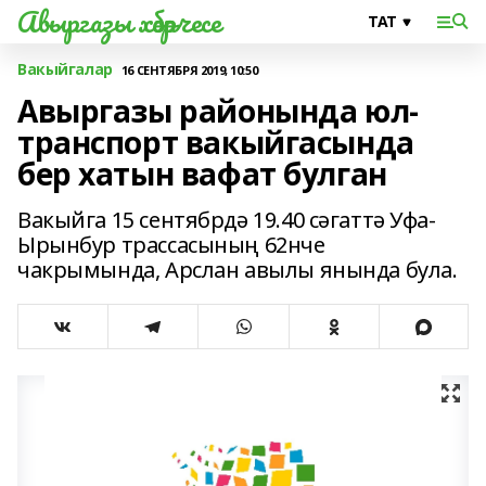
Авыргазы хәбәрчесе
Вакыйгалар
16 СЕНТЯБРЯ 2019, 10:50
Авыргазы районында юл-
транспорт вакыйгасында
бер хатын вафат булган
Вакыйга 15 сентябрдә 19.40 сәгаттә Уфа-
Ырынбур трассасының 62нче
чакрымында, Арслан авылы янында була.