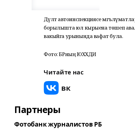
Дәүләт автоинспекциясе мәгълүматл
борылышта юл кырыена төшеп ава. 
вакыйга урынында вафат була.
Фото: БРның ЮХХДИ
Читайте нас
Партнеры
Фотобанк журналистов РБ