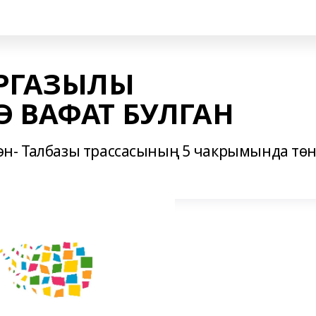
ЫРГАЗЫЛЫ
 ВАФАТ БУЛГАН
ән- Талбазы трассасының 5 чакрымында тө