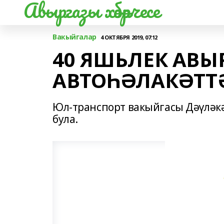
Авыргазы хәбәрчесе
Вакыйгалар
4 ОКТЯБРЯ 2019, 07:12
40 ЯШЬЛЕК АВ
АВТОҺӘЛАКӘТТӘ
Юл-транспорт вакыйгасы Дәүләк
була.