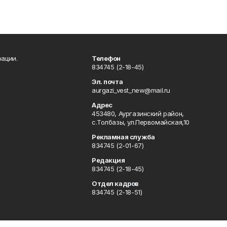
ации.
Телефон
834745 (2-18-45)
Эл. почта
aurgazi_vest_new@mail.ru
Адрес
453480, Аургазинский район,
с.Толбазы, ул.Первомайская,10
Рекламная служба
834745 (2-01-67)
Редакция
834745 (2-18-45)
Отдел кадров
834745 (2-18-51)