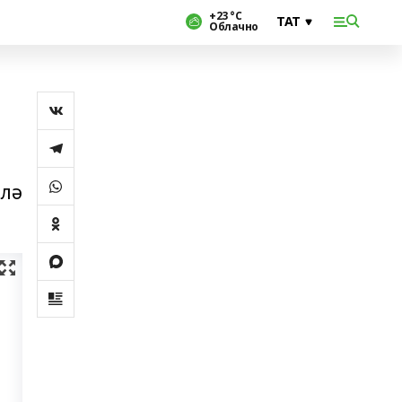
+23 °С
Облачно
нлә