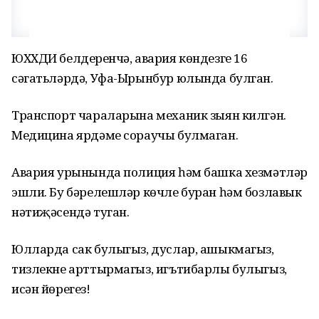
ЮХХДИ белдерүенчә, авария көндезге 16
сәгатьләрдә, Уфа-Ырынбур юлында булган.
Транспорт чараларына механик зыян килгән.
Медицина ярдәме сораучы булмаган.
Авария урынында полиция һәм башка хезмәтләр
эшли. Бу бәрелешләр көчле буран һәм бозлавык
нәтиҗәсендә туган.
Юлларда сак булыгыз, дуслар, ашыкмагыз,
тизлекне арттырмагыз, игътибарлы булыгыз,
исән йөрегез!