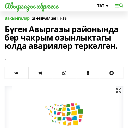
Авыргазы хәбәрчесе
Вакыйгалар
23 ФЕВРАЛЯ 2021, 14:56
Бүген Авыргазы районында
бер чакрым озынлыктагы
юлда аварияләр теркәлгән.
.