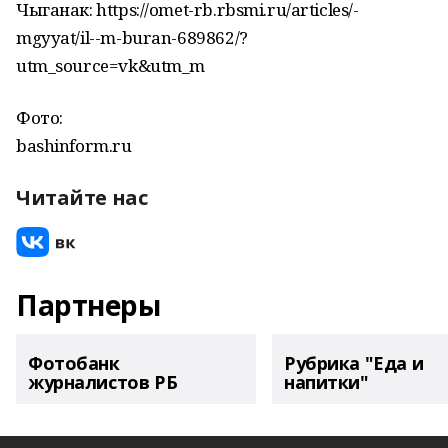
Чыганак: https://omet-rb.rbsmi.ru/articles/-
mgyyat/il--m-buran-689862/?
utm_source=vk&utm_m
Фото:
bashinform.ru
Читайте нас
Партнеры
Фотобанк
Рубрика "Еда и
журналистов РБ
напитки"