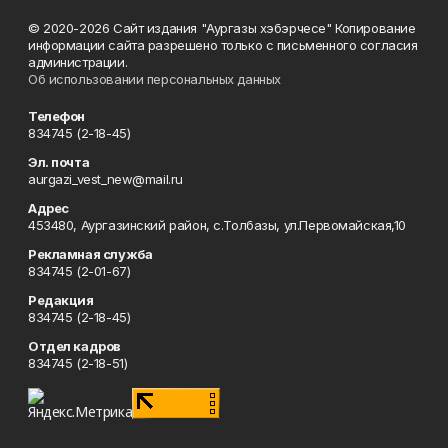
© 2020-2026 Сайт издания "Аургазы хэбэрчесе" Копирование
информации сайта разрешено только с письменного согласия
администрации.
Об использовании персональных данных
Телефон
834745 (2-18-45)
Эл. почта
aurgazi_vest_new@mail.ru
Адрес
453480, Аургазинский район, с.Толбазы, ул.Первомайская,10
Рекламная служба
834745 (2-01-67)
Редакция
834745 (2-18-45)
Отдел кадров
834745 (2-18-51)