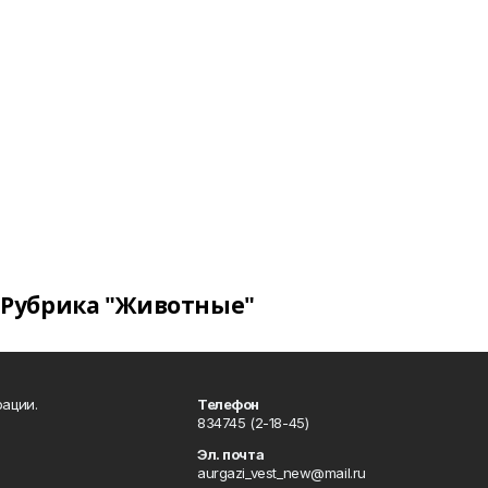
Рубрика "Животные"
ации.
Телефон
834745 (2-18-45)
Эл. почта
aurgazi_vest_new@mail.ru