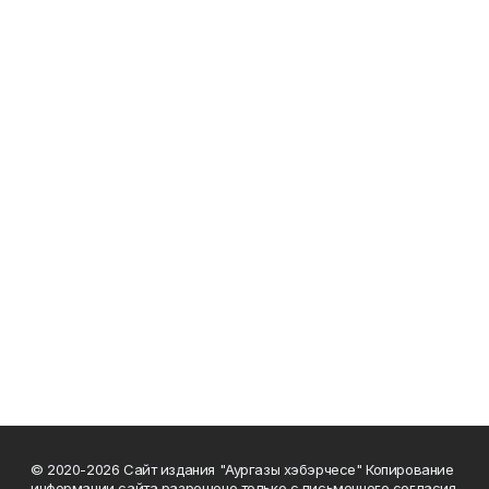
© 2020-2026 Сайт издания "Аургазы хэбэрчесе" Копирование
информации сайта разрешено только с письменного согласия