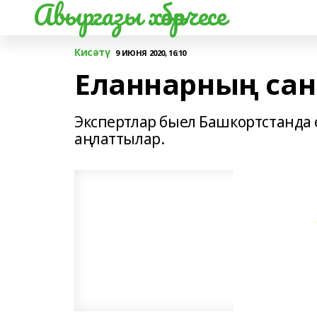
Авыргазы хәбәрчесе
Кисәтү
9 ИЮНЯ 2020, 16:10
Еланнарның сан
Экспертлар быел Башкортстанда
аңлаттылар.