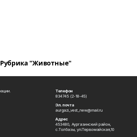
Рубрика "Животные"
ации.
Телефон
834745 (2-18-45)
Эл. почта
aurgazi_vest_new@mail.ru
Адрес
453480, Аургазинский район,
с.Толбазы, ул.Первомайская,10