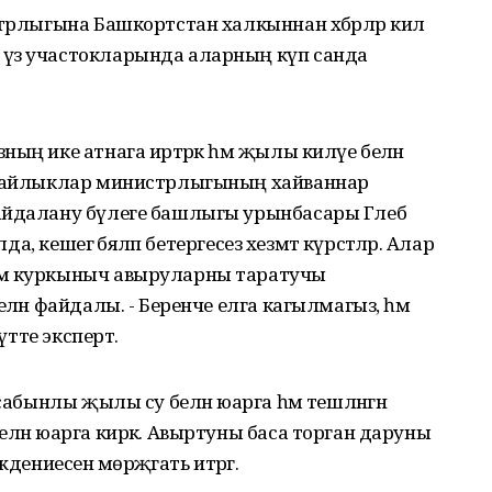
трлыгына Башкортстан халкыннан хәбәрләр килә
 үз участокларында аларның күп санда
ың ике атнага иртәрәк һәм җылы килүе белән
й байлыклар министрлыгының хайваннар
файдалану бүлеге башлыгы урынбасары Глеб
а, кешегә бәяләп бетергесез хезмәт күрсәтәләр. Алар
әм куркыныч авыруларны таратучы
елән файдалы. - Беренче елга кагылмагыз, һәм
 үтте эксперт.
сабынлы җылы су белән юарга һәм тешләнгән
елән юарга кирәк. Авыртуны баса торган даруны
ениесенә мөрәҗәгать итәргә.