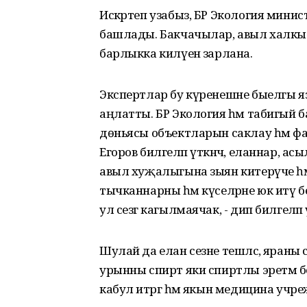
Искәртеп узабыз, БР Экология минис
башлады. Бакчачылар, авыл халкы
барлыкка килүенә зарлана.
Экспертлар бу күренешне быелгы язн
аңлатты. БР Экология һәм табигы
дөньясы объектларын саклау һәм 
Егоров билгеләп үткәнчә, еланнар, асылд
авыл хуҗалыгына зыян китерүче һ
тычканнарны һәм күселәрне юк итү б
ул сезгә кагылмаячак, - дип билгеләп
Шулай да елан сезне тешләсә, яраны 
урынны спирт яки спиртлы эретмә б
кабул итәргә һәм якын медицина учрежд