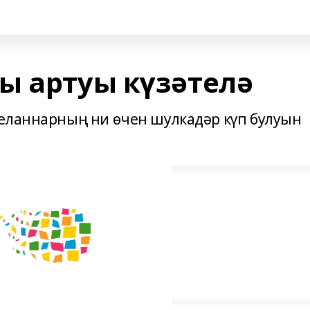
ы артуы күзәтелә
 еланнарның ни өчен шулкадәр күп булуын