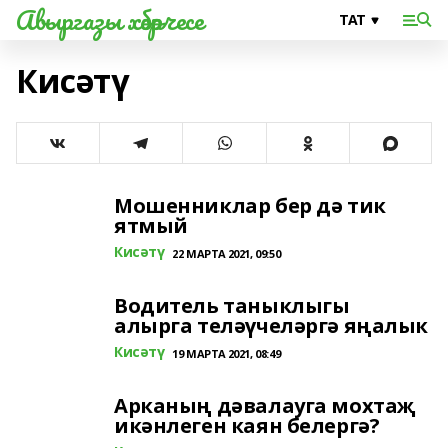
Авыргазы хәбәрчесе
Кисәтү
Мошенниклар бер дә тик
ятмый
Кисәтү
22 МАРТА 2021, 09:50
Водитель таныклыгы
алырга теләүчеләргә яңалык
Кисәтү
19 МАРТА 2021, 08:49
Арканың дәвалауга мохтаҗ
икәнлеген каян белергә?