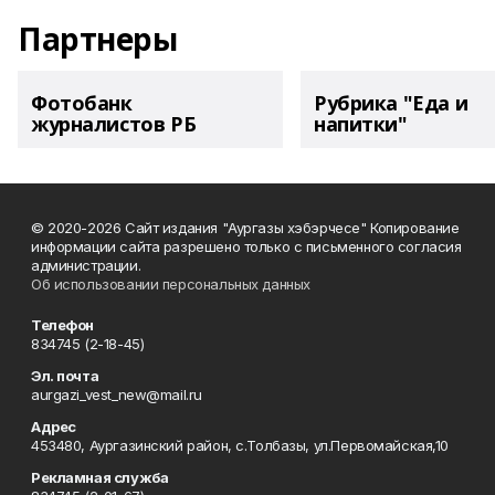
Партнеры
Фотобанк
Рубрика "Еда и
журналистов РБ
напитки"
© 2020-2026 Сайт издания "Аургазы хэбэрчесе" Копирование
информации сайта разрешено только с письменного согласия
администрации.
Об использовании персональных данных
Телефон
834745 (2-18-45)
Эл. почта
aurgazi_vest_new@mail.ru
Адрес
453480, Аургазинский район, с.Толбазы, ул.Первомайская,10
Рекламная служба