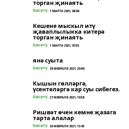
торган җинаять
Кисәтү
1 МАРТА 2021, 08:06
Кешене мыскыл итү
җаваплылыкка китерә
торган җинаять
Кисәтү
1 МАРТА 2021, 07:55
янә суыта
Кисәтү
28 ФЕВРАЛЯ 2021, 20:00
Кышын гөлләргә,
үсентеләргә кар суы сибегез.
Кисәтү
27 ФЕВРАЛЯ 2021, 10:58
Ришвәт өчен кемне җәзага
тарта алалар
Кисәтү
26 ФЕВРАЛЯ 2021, 13:45