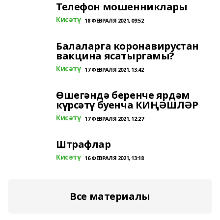
Телефон мошенниклары
Кисәтү
18 ФЕВРАЛЯ 2021, 09:52
Балаларга коронавирустан
вакцина ясатыргамы?
Кисәтү
17 ФЕВРАЛЯ 2021, 13:42
Өшегәндә беренче ярдәм
күрсәтү буенча КИҢӘШЛӘР
Кисәтү
17 ФЕВРАЛЯ 2021, 12:27
Штрафлар
Кисәтү
16 ФЕВРАЛЯ 2021, 13:18
Все материалы