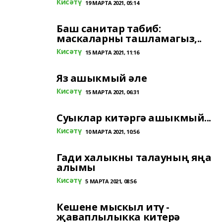
Кисәтү
19 МАРТА 2021, 05:14
Баш санитар табиб:
маскаларны ташламагыз,..
Кисәтү
15 МАРТА 2021, 11:16
Яз ашыкмый әле
Кисәтү
15 МАРТА 2021, 06:31
Суыклар китәргә ашыкмый...
Кисәтү
10 МАРТА 2021, 10:56
Гади халыкны талауның яңа
алымы
Кисәтү
5 МАРТА 2021, 08:56
Кешене мыскыл итү -
җаваплылыкка китерә