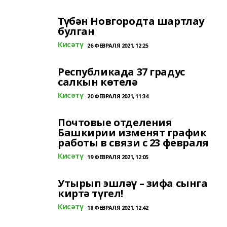
Түбән Новгородта шартлау
булган
Кисәтү
26 ФЕВРАЛЯ 2021, 12:25
Республикада 37 градус
салкын көтелә
Кисәтү
20 ФЕВРАЛЯ 2021, 11:34
Почтовые отделения
Башкирии изменят график
работы в связи с 23 февраля
Кисәтү
19 ФЕВРАЛЯ 2021, 12:05
Утырып эшләү – зифа сынга
киртә түгел!
Кисәтү
18 ФЕВРАЛЯ 2021, 12:42