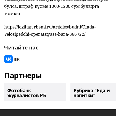
булса, штраф күләме 1000-1500 сум булырга
мөмкин.
https://kiziltan.rbsmi.ru/articles/budni/Ufada-
Velosipedchi-operatsiyase-bara-386722/
Читайте нас
Партнеры
Фотобанк
Рубрика "Еда и
журналистов РБ
напитки"