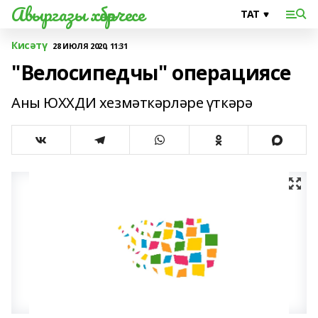
Авыргазы хәбәрчесе
Кисәтү
28 ИЮЛЯ 2020, 11:31
"Велосипедчы" операциясе
Аны ЮХХДИ хезмәткәрләре үткәрә