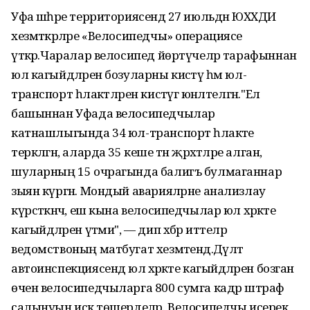
Уфа шәһәре территориясендә 27 июльдән ЮХХДИ
хезмәткәрләре «Велосипедчы» операциясе
үткәрә.Чаралар велосипед йөртүчеләр тарафыннан
юл кагыйдәләрен бозуларны кисәтү һәм юл-
транспорт һәлакәтләрен кисәтүгә юнәлтелгән."Ел
башыннан Уфада велосипедчылар
катнашлыгында 34 юл-транспорт һәлакәте
теркәлгән, аларда 35 кеше тән җәрәхәтләре алган,
шуларның 15 очрагында балигъ булмаганнар
зыян күргән. Мондый аварияләрне анализлау
күрсәткәнчә, еш кына велосипедчылар юл хәрәкәте
кагыйдәләрен үтәми", — дип хәбәр иттеләр
ведомствоның матбугат хезмәтендә.Дәүләт
автоинспекциясендә юл хәрәкәте кагыйдәләрен бозган
өчен велосипедчыларга 800 сумга кадәр штраф
салынуын искә төшерделәр. Велосипедчы исерек