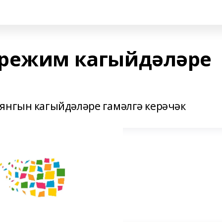
 режим кагыйдәләре
янгын кагыйдәләре гамәлгә керәчәк