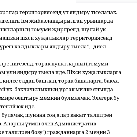
йортлар территориясендә ут яндыру тыелачак.
илгеләнгән һәм җиһазландырылган урыннарда
ктларның гомуми җирләрендә, шулай ук ​​
рнашкан шәхси хуҗалыклар территориясендә
өнкүреш калдыклары яндыру тыела”,- диелә
ләре нигезендә, торак пунктларның гомуми
р һәм үлән яндыру тыела иде. Шәхси хуҗалыкларга
 киләсе елдан башлап, торак биналарга, бакча
лай ук ​ бакчачылыкның уртак милке янында
мнәре оештыру мөмкин булмаячак. Элегерәк бу
тенләй юк иде.
дә булачак, шуннан соң алар вакыт таләпләренә
 Аларны үтәмәгән өчен Административ
е таләпләрен бозу") гражданнарга 2 меңнән 3