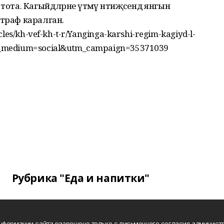
ота. Кагыйдәләрне үтәмәү нәтиҗәсендә янгын
штраф каралган.
les/kh-vef-kh-t-r/Yanginga-karshi-regim-kagiyd-l-
m_medium=social&utm_campaign=35371039
Рубрика "Еда и напитки"
нформации сайта разрешено только с письменного согласия администр