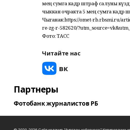
мең сумга кадәр штраф салуны күздә т
чыккан очракта 5 мең сумга кадәр 
Чыганак:https://omet-rb.rbsmi.ru/artic
re-zg-r-582620/?utm_source=vk&ut
Фото: ТАСС
Читайте нас
Партнеры
Фотобанк журналистов РБ
© 2020-2026 Сайт издания "Аургазы хэбэрчесе" Копирование и