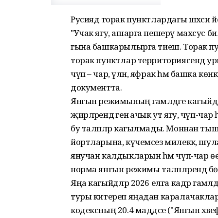
Русиядә торак пунктлардагы шәхси 
"Учак ягу, ашарга пешерү махсус б
гына башкарылырга тиеш. Торак пун
торак пунктлар территориясендә у
чүп – чар, үлән, яфрак һәм башка к
документта.
Янгын режимының гамәлдәге кагыйдә
җирләрендә генә ачык ут ягу, чүп-ча
бу таләпләр кагылмады. Моннан тыш,
йортларына, күчемсез милеккә, шу
янучан калдыкларын һәм чүп-чар өе
норма янгын режимы таләпләрендә бө
Яңа кагыйдәләр 2026 елга кадәр гамәл
туры китереп яңадан каралачаклар.
кодексның 20.4 маддәсе ("Янгын хәвеф