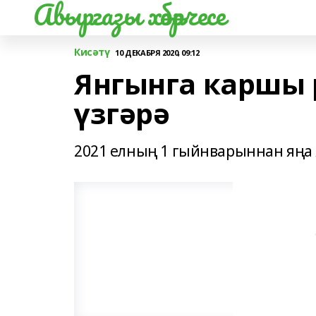
Авыргазы хәбәрчесе
Кисәтү
10 ДЕКАБРЯ 2020, 09:12
Янгынга каршы
үзгәрә
2021 елның 1 гыйнварыннан яңа 