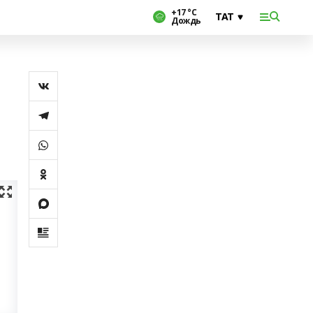
+17 °С
Дождь