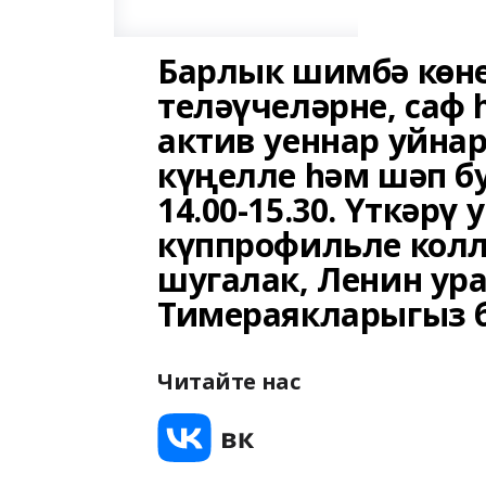
Барлык шимбә көне
теләүчеләрне, саф 
актив уеннар уйнар
күңелле һәм шәп бу
14.00-15.30. Үткәрү
күппрофильле колл
шугалак, Ленин урамы
Тимераякларыгыз б
Читайте нас