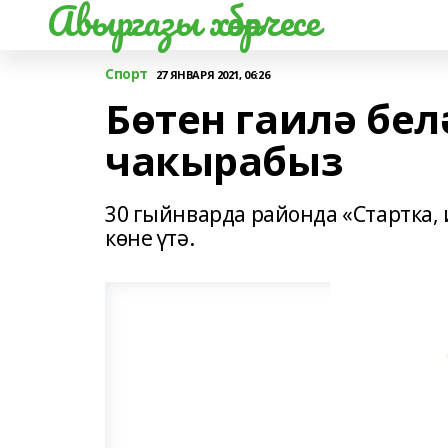
Авыргазы хәбәрчесе
Спорт
27 ЯНВАРЯ 2021, 06:26
Бөтен гаилә бел
чакырабыз
30 гыйнварда районда «Стартка, 
көне үтә.