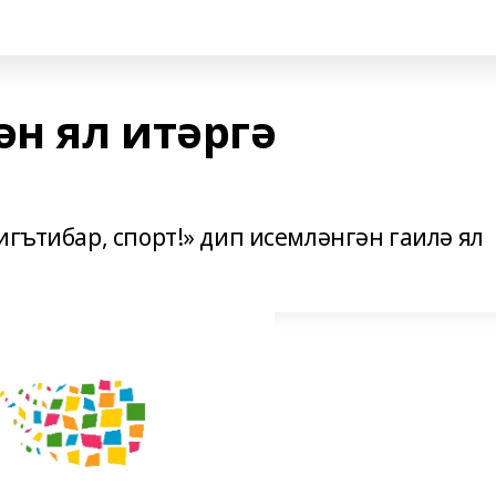
ән ял итәргә
игътибар, спорт!» дип исемләнгән гаилә ял