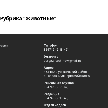
Рубрика "Животные"
ации.
Телефон
834745 (2-18-45)
Эл. почта
aurgazi_vest_new@mail.ru
Адрес
453480, Аургазинский район,
с.Толбазы, ул.Первомайская,10
Рекламная служба
834745 (2-01-67)
Редакция
834745 (2-18-45)
Отдел кадров