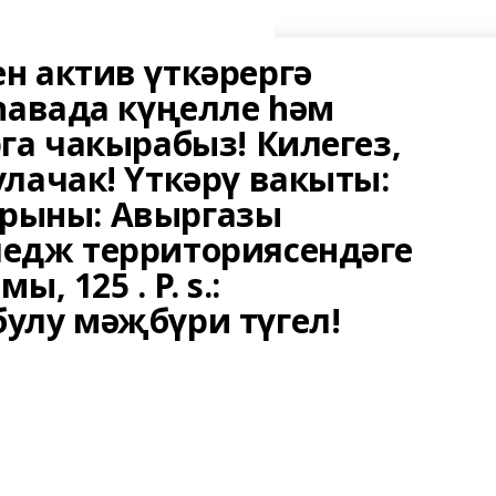
н актив үткәрергә
һавада күңелле һәм
га чакырабыз! Килегез,
лачак! Үткәрү вакыты:
 урыны: Авыргазы
едж территориясендәге
, 125 . P. s.:
улу мәҗбүри түгел!