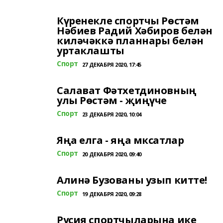
Күренекле спортчы Рөстәм
Нәбиев Радий Хәбиров белән
киләчәккә планнары белән
уртаклашты
Спорт
27 ДЕКАБРЯ 2020, 17:45
Салават Фәтхетдиновның
улы Рөстәм - җиңүче
Спорт
23 ДЕКАБРЯ 2020, 10:04
Яңа елга - яңа мксатлар
Спорт
20 ДЕКАБРЯ 2020, 09:40
Алинә Бузованы узып китте!
Спорт
19 ДЕКАБРЯ 2020, 09:28
Русия спортчыларына ике