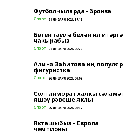
Футболчыларда - бронза
Спорт
31 ЯНВАРЯ 2021, 17:12
Бөтен гаилә белән ял итәргә
чакырабыз
Спорт
27 ЯНВАРЯ 2021, 06:26
Алинә Заһитова иң популяр
фигуристка
Спорт
26 ЯНВАРЯ 2021, 09:09
Солтанморат халкы сәламәт
яшәү рәвеше яклы
Спорт
25 ЯНВАРЯ 2021, 07:57
Якташыбыз – Европа
чемпионы