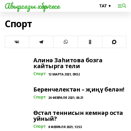
Авыргазы хәбәрчесе
Спорт
Алинә Заһитова бозга
кайтырга тели
Спорт
12 МАРТА 2021, 09:52
Беренчелектән – җиңү белән!
Спорт
24 ФЕВРАЛЯ 2021, 06:21
Өстәл теннисын кемнәр оста
уйный?
Спорт
8 ФЕВРАЛЯ 2021, 13:53