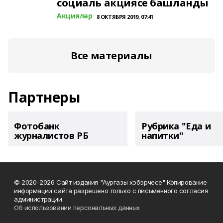
социаль акциясе башланды
Акцияләр
8 ОКТЯБРЯ 2019, 07:41
Все материалы
Партнеры
Фотобанк
Рубрика "Еда и
журналистов РБ
напитки"
© 2020-2026 Сайт издания "Аургазы хэбэрчесе" Копирование
информации сайта разрешено только с письменного согласия
администрации.
Об использовании персональных данных