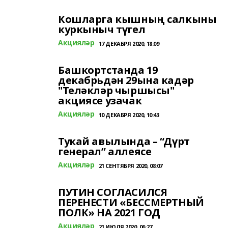
Кошларга кышның салкыны
куркыныч түгел
Акцияләр
17 ДЕКАБРЯ 2020, 18:09
Башкортстанда 19
декабрьдән 29ына кадәр
"Теләкләр чыршысы"
акциясе узачак
Акцияләр
10 ДЕКАБРЯ 2020, 10:43
Тукай авылында – “Дүрт
генерал” аллеясе
Акцияләр
21 СЕНТЯБРЯ 2020, 08:07
ПУТИН СОГЛАСИЛСЯ
ПЕРЕНЕСТИ «БЕССМЕРТНЫЙ
ПОЛК» НА 2021 ГОД
Акцияләр
21 ИЮЛЯ 2020, 06:27