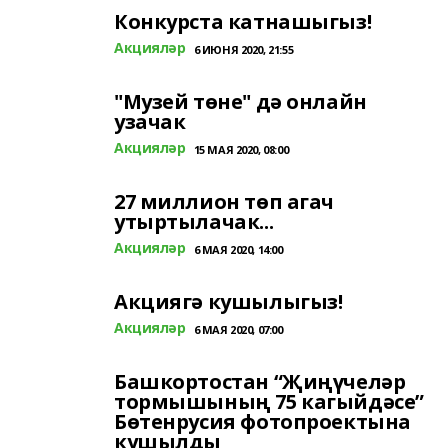
Конкурста катнашыгыз!
Акцияләр
6 ИЮНЯ 2020, 21:55
"Музей төне" дә онлайн
узачак
Акцияләр
15 МАЯ 2020, 08:00
27 миллион төп агач
утыртылачак...
Акцияләр
6 МАЯ 2020, 14:00
Акциягә кушылыгыз!
Акцияләр
6 МАЯ 2020, 07:00
Башкортостан “Җиңүчеләр
тормышының 75 кагыйдәсе”
Бөтенрусия фотопроектына
кушылды