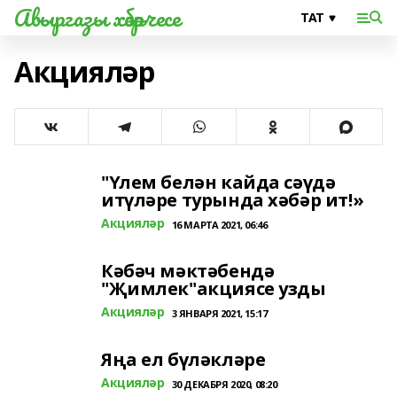
Авыргазы хәбәрчесе
Акцияләр
"Үлем белән кайда сәүдә
итүләре турында хәбәр ит!»
Акцияләр
16 МАРТА 2021, 06:46
Кәбәч мәктәбендә
"Җимлек"акциясе узды
Акцияләр
3 ЯНВАРЯ 2021, 15:17
Яңа ел бүләкләре
Акцияләр
30 ДЕКАБРЯ 2020, 08:20