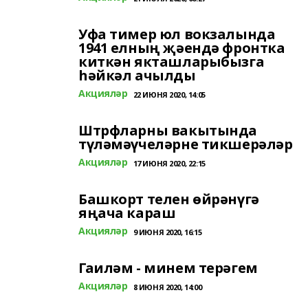
Уфа тимер юл вокзалында
1941 елның җәендә фронтка
киткән якташларыбызга
һәйкәл ачылды
Акцияләр
22 ИЮНЯ 2020, 14:05
Штрфларны вакытында
түләмәүчеләрне тикшерәләр
Акцияләр
17 ИЮНЯ 2020, 22:15
Башкорт телен өйрәнүгә
яңача караш
Акцияләр
9 ИЮНЯ 2020, 16:15
Гаиләм - минем терәгем
Акцияләр
8 ИЮНЯ 2020, 14:00