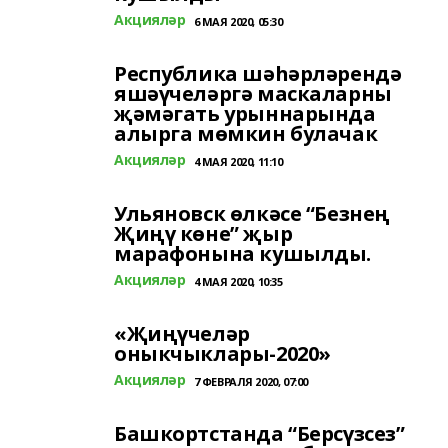
Акцияләр
6 МАЯ 2020, 05:30
Республика шәһәрләрендә
яшәүчеләргә маскаларны
җәмәгать урыннарында
алырга мөмкин булачак
Акцияләр
4 МАЯ 2020, 11:10
Ульяновск өлкәсе “Безнең
Җиңү көне” җыр
марафонына кушылды.
Акцияләр
4 МАЯ 2020, 10:35
«Җиңүчеләр
оныкчыклары-2020»
Акцияләр
7 ФЕВРАЛЯ 2020, 07:00
Башкортстанда “Берсүзсез”