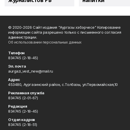
журналистов РБ
напитки"
© 2020-2026 Сайт издания "Аургазы хэбэрчесе" Копирование
информации сайта разрешено только с письменного согласия
администрации.
Об использовании персональных данных
Телефон
834745 (2-18-45)
Эл. почта
aurgazi_vest_new@mail.ru
Адрес
453480, Аургазинский район, с.Толбазы, ул.Первомайская,10
Рекламная служба
834745 (2-01-67)
Редакция
834745 (2-18-45)
Отдел кадров
834745 (2-18-51)