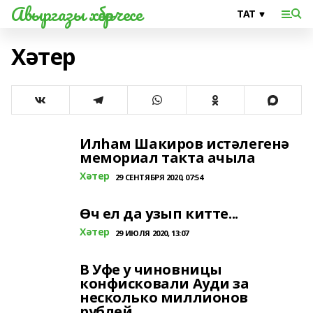
Авыргазы хәбәрчесе
Хәтер
Илһам​ Шакиров истәлегенә
мемориал такта ачыла
Хәтер
29 СЕНТЯБРЯ 2020, 07:54
Өч ел да узып китте...
Хәтер
29 ИЮЛЯ 2020, 13:07
В Уфе у чиновницы
конфисковали Ауди за
несколько миллионов
рублей