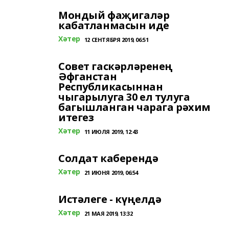
Мондый фаҗигаләр
кабатланмасын иде
Хәтер
12 СЕНТЯБРЯ 2019, 06:51
Совет гаскәрләренең
Әфганстан
Республикасыннан
чыгарылуга 30 ел тулуга
багышланган чарага рәхим
итегез
Хәтер
11 ИЮЛЯ 2019, 12:43
Солдат каберендә
Хәтер
21 ИЮНЯ 2019, 06:54
Истәлеге - күңелдә
Хәтер
21 МАЯ 2019, 13:32